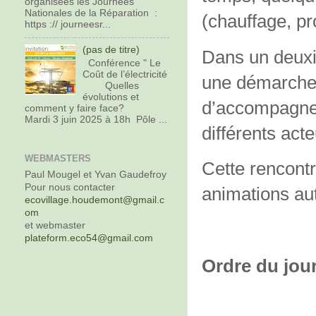
organisées les Journées
Nationales de la Réparation :
(chauffage, p
https :// journeesr...
(pas de titre)
Dans un deuxi
Conférence " Le
Coût de l’électricité
une démarche 
Quelles
évolutions et
d’accompagnem
comment y faire face?
Mardi 3 juin 2025 à 18h Pôle ...
différents ac
WEBMASTERS
Cette rencont
Paul Mougel et Yvan Gaudefroy
Pour nous contacter
animations au
ecovillage.houdemont@gmail.c
om
et webmaster
plateform.eco54@gmail.com
Ordre du jour