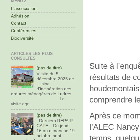
MENU 2
L'association
Adhésion
Contact
Conférences
Biodiversité
ARTICLES LES PLUS
CONSULTÉS
Suite à l’enqu
(pas de titre)
V isite du 5
résultats de 
décembre 2025 de
l’Usine
houdemontaise
d’incinération des
ordures ménagères de Ludres
comprendre les
La
visite agr...
Après ce mome
(pas de titre)
Derniers REPAIR
l’ALEC Nancy 
CAFE Du jeudi
16 au dimanche 19
octobre sont
temps, quelq