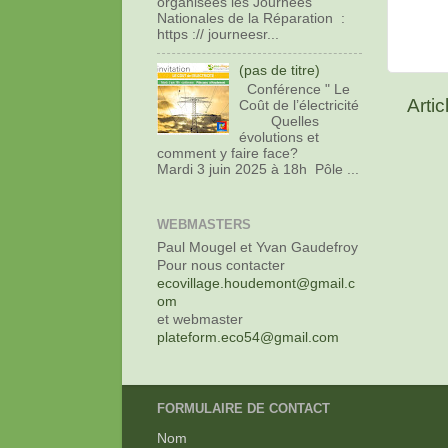
organisées les Journées
Nationales de la Réparation :
https :// journeesr...
(pas de titre)
Conférence " Le
Artic
Coût de l’électricité
Quelles
évolutions et
comment y faire face?
Mardi 3 juin 2025 à 18h Pôle ...
WEBMASTERS
Paul Mougel et Yvan Gaudefroy
Pour nous contacter
ecovillage.houdemont@gmail.c
om
et webmaster
plateform.eco54@gmail.com
FORMULAIRE DE CONTACT
Nom