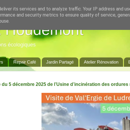
liver its services and to analyze traffic. Your IP address and u
rmance and security metrics to ensure quality of service, gene
buse.
 Houdemont
ions écologiques
rs
Repair Café
Jardin Partagé
Atelier Rénovation
te du 5 décembre 2025 de l’Usine d’incinération des ordure