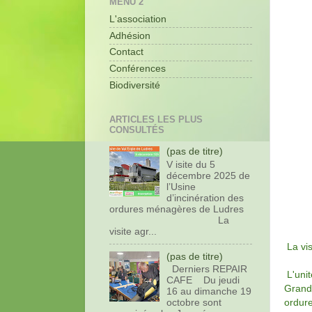
MENU 2
L'association
Adhésion
Contact
Conférences
Biodiversité
ARTICLES LES PLUS
CONSULTÉS
(pas de titre)
V isite du 5
décembre 2025 de
l’Usine
d’incinération des
ordures ménagères de Ludres
La
visite agr...
La vi
(pas de titre)
Derniers REPAIR
L'uni
CAFE Du jeudi
Grand 
16 au dimanche 19
ordure
octobre sont