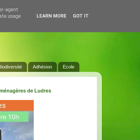
ser-agent
rate usage
LEARN MORE
GOT IT
Biodiversité
Adhésion
Ecole
s ménagères de Ludres