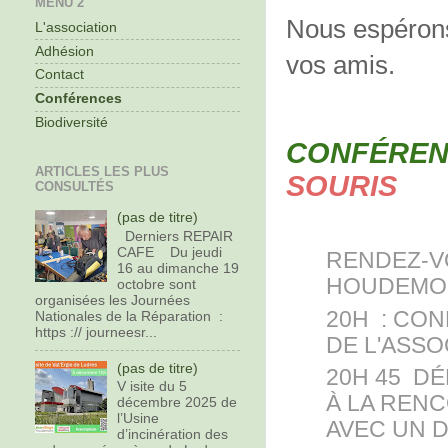
MENU 2
Nous espérons
L'association
Adhésion
vos amis.
Contact
Conférences
Biodiversité
CONFÉREN
ARTICLES LES PLUS
SOURIS
CONSULTÉS
MARDI 2
(pas de titre)
Derniers REPAIR
CAFE Du jeudi
RENDEZ-V
16 au dimanche 19
HOUDEMO
octobre sont
organisées les Journées
20H : CO
Nationales de la Réparation :
https :// journeesr...
DE L'ASS
(pas de titre)
20H 45 D
V isite du 5
À LA REN
décembre 2025 de
l’Usine
AVEC UN 
d’incinération des