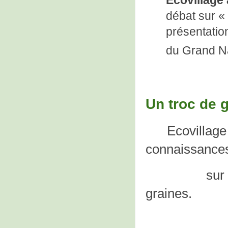
Ecovillage
débat sur «
présentatio
du Grand N
Un troc de 
Ecovillage
connaissanc
sur la produ
graines.