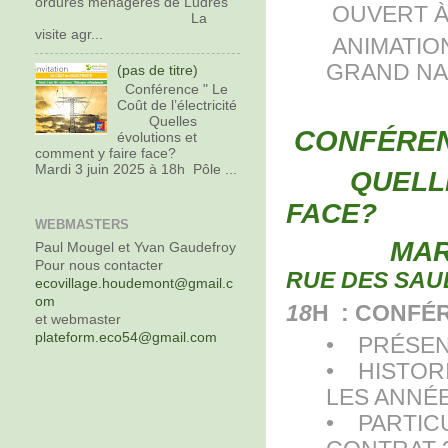
ordures ménagères de Ludres
OUVERT À 
La
visite agr...
ANIMATIO
GRAND N
(pas de titre)
Conférence " Le
Coût de l’électricité
Quelles
CONFÉRE
évolutions et
comment y faire face?
Mardi 3 juin 2025 à 18h Pôle ...
QUELL
FACE?
WEBMASTERS
MARDI 3
Paul Mougel et Yvan Gaudefroy
Pour nous contacter
RUE DES SAU
ecovillage.houdemont@gmail.c
om
18
H : CONFÉ
et webmaster
plateform.eco54@gmail.com
• PRÉSENT
• HISTORI
LES ANNÉE
• PARTICU