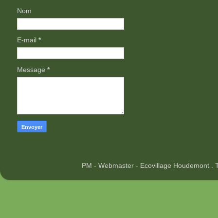
Nom
E-mail
*
Message
*
PM - Webmaster - Ecovillage Houdemont .