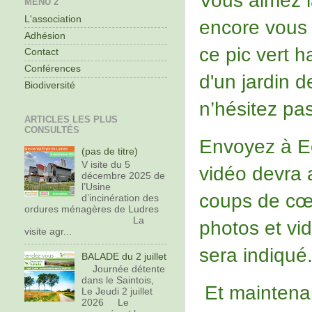
Vous aimez la
MENU 2
L'association
encore vous 
Adhésion
ce pic vert h
Contact
Conférences
d'un jardin 
Biodiversité
n’hésitez pas
ARTICLES LES PLUS
CONSULTÉS
Envoyez à Ec
(pas de titre)
V isite du 5
vidéo devra 
décembre 2025 de
l’Usine
coups de cœu
d’incinération des
ordures ménagères de Ludres
La
photos et vi
visite agr...
sera indiqué
BALADE du 2 juillet
Journée détente
dans le Saintois,
Et maintenan
Le Jeudi 2 juillet
2026 Le