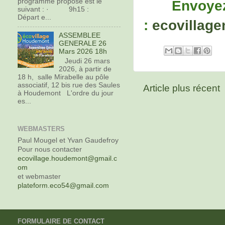
programme proposé est le
Envoyez
suivant : · 9h15 :
Départ e...
:
ecovillag
ASSEMBLEE
GENERALE 26
Mars 2026 18h
Jeudi 26 mars
2026, à partir de
18 h, salle Mirabelle au pôle
associatif, 12 bis rue des Saules
Article plus récent
à Houdemont L'ordre du jour
es...
WEBMASTERS
Paul Mougel et Yvan Gaudefroy
Pour nous contacter
ecovillage.houdemont@gmail.c
om
et webmaster
plateform.eco54@gmail.com
FORMULAIRE DE CONTACT